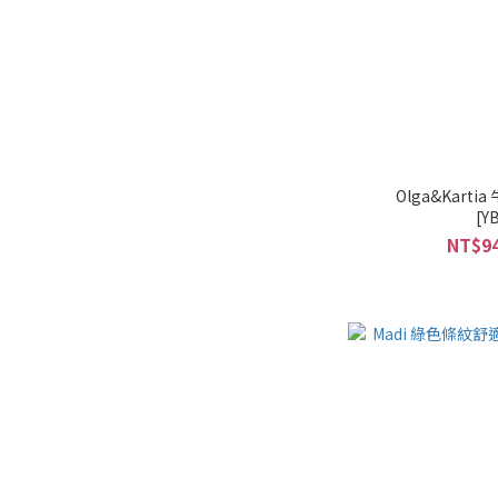
Olga&Kar
[Y
NT$94