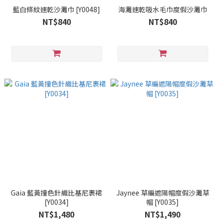
藍白條紋速乾沙灘巾 [Y0048]
海灘速乾吸水毛巾度假沙灘巾
NT$840
NT$840
Gaia 藍黃撞色針織比基尼裹裙
Jaynee 草編遮陽帽度假沙灘草
[Y0034]
帽 [Y0035]
NT$1,480
NT$1,490