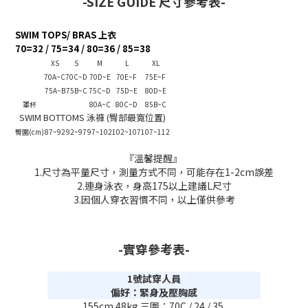
-SIZE GUIDE 尺寸參考表-
SWIM TOPS/ BRAS 上衣
70=32 / 75=34 / 80=36 / 85=38
XS
S
M
L
XL
70A~C
70C~D
70D~E
70E~F
75E~F
75A~B
75B~C
75C~D
75D~E
80D~E
罩杯
80A~C
80C~D
85B~C
SWIM BOTTOMS 泳褲 (臀部最寬位置)
臀圍(cm)
87~92
92~97
97~102
102~107
107~112
『溫馨提醒』
1.尺寸為平量尺寸，測量方式不同，可能存在1-2cm誤差
2.連身泳衣，身高175以上建議L尺寸
3.因個人穿衣習慣不同，以上僅供參考
-實穿參考表-
1號試穿人員
偏好：緊身及壓胸感
155cm 48kg 三圍：70C / 24 / 35