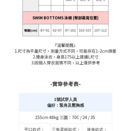
SWIM BOTTOMS 泳褲 (臀部最寬位置)
臀圍(cm)
87~92
92~97
97~102
102~107
107~112
『溫馨提醒』
1.尺寸為平量尺寸，測量方式不同，可能存在1-2cm誤差
2.連身泳衣，身高175以上建議L尺寸
3.因個人穿衣習慣不同，以上僅供參考
-實穿參考表-
1號試穿人員
偏好：緊身及壓胸感
155cm 48kg 三圍：70C / 24 / 35
立即購買
平口款式：
三角罩杯款式：
連身款式：