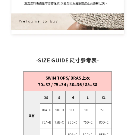
-SIZE GUIDE 尺寸參考表-
SWIM TOPS/ BRAS 上衣
70=32 / 75=34 / 80=36 / 85=38
XS
S
M
L
XL
70A~C
70C~D
70D~E
70E~F
75E~F
罩杯
75A~B
75B~C
75C~D
75D~E
80D~E
80A~C
80C~D
85B~C