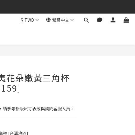
$
TWD
繁體中文
立即購買
夏威夷花朵嫩黃三角杯
159]
，請參考新版尺寸表或與詢問客服人員。
免運 [台灣地區]