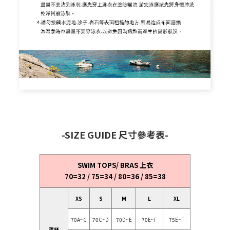
-SIZE GUIDE 尺寸參考表-
SWIM TOPS/ BRAS 上衣
70=32 / 75=34 / 80=36 / 85=38
XS
S
M
L
XL
70A~C
70C~D
70D~E
70E~F
75E~F
罩杯