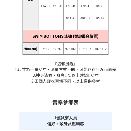
75A~B
75B~C
75C~D
75D~E
80D~E
80A~C
80C~D
85B~C
SWIM BOTTOMS 泳褲 (臀部最寬位置)
臀圍(cm)
87~92
92~97
97~102
102~107
107~112
『溫馨提醒』
1.尺寸為平量尺寸，測量方式不同，可能存在1-2cm誤差
2.連身泳衣，身高175以上建議L尺寸
3.因個人穿衣習慣不同，以上僅供參考
-實穿參考表-
1號試穿人員
偏好：緊身及壓胸感