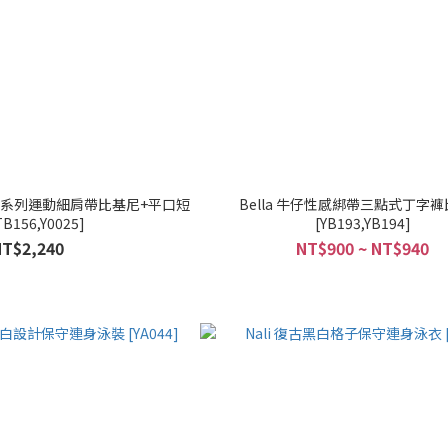
巾布系列運動細肩帶比基尼+平口短
Bella 牛仔性感綁帶三點式丁字
TB156,Y0025]
[YB193,YB194]
NT$2,240
NT$900 ~ NT$940