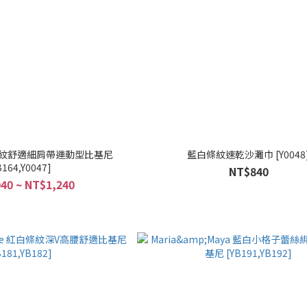
軍藍條紋舒適細肩帶運動型比基尼
藍白條紋速乾沙灘巾 [Y0048
B164,Y0047]
NT$840
40 ~ NT$1,240