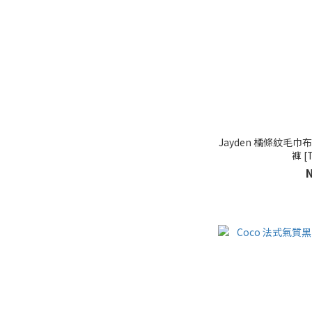
Jayden 橘條紋毛
褲 [