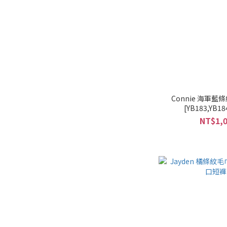
Connie 海軍
[YB183,YB18
NT$1,0