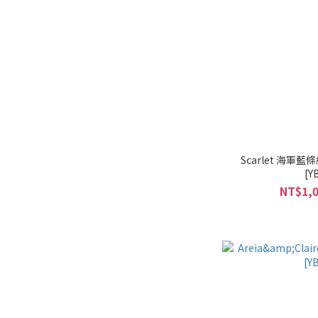
Scarlet 海
[Y
NT$1,0