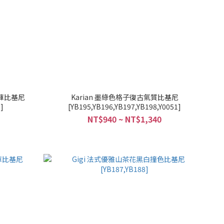
字褲比基尼
Karian 墨綠色格子復古氣質比基尼
]
[YB195,YB196,YB197,YB198,Y0051]
NT$940 ~ NT$1,340