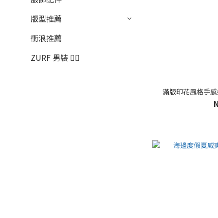
版型推薦
衝浪推薦
ZURF 男裝 🏄‍♂️
滿版印花風格手感柔軟