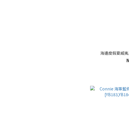
海邊度假夏威夷風純