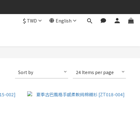
$
TWD
English
Sort by
24 Items per page