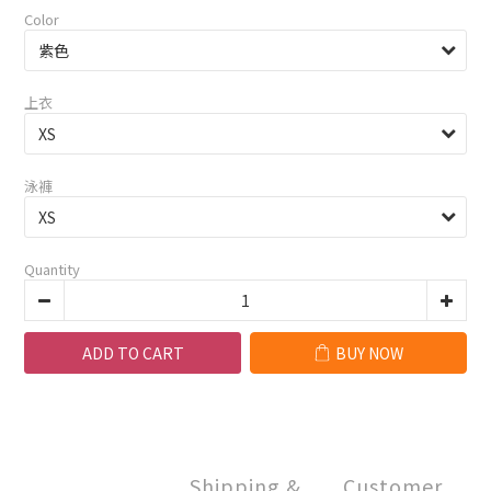
Color
上衣
泳褲
Quantity
ADD TO CART
BUY NOW
Shipping &
Customer