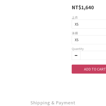
NT$1,640
上衣
泳褲
Quantity
ADD TO CART
Shipping & Payment