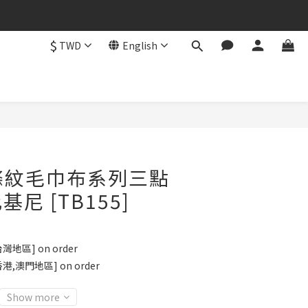
$
TWD
English
BUY NOW
 橘條紋毛巾布系列三點
尼 [TB155]
地區] on order
港,澳門地區] on order
Show more