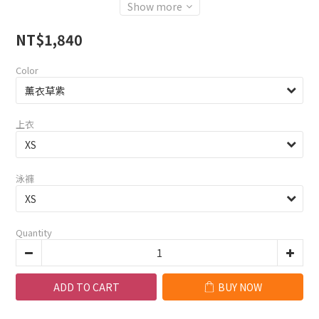
Show more
NT$1,840
Color
上衣
泳褲
Quantity
ADD TO CART
BUY NOW