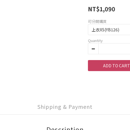
NT$1,090
可分開購買
Quantity
ADD TO CART
Shipping & Payment
Description