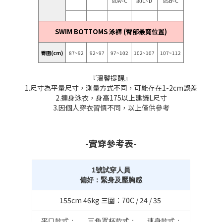
80A~C
80C~D
85B~C
SWIM BOTTOMS 泳褲 (臀部最寬位置)
臀圍(cm)
87~92
92~97
97~102
102~107
107~112
『溫馨提醒』
1.尺寸為平量尺寸，測量方式不同，可能存在1-2cm誤差
2.連身泳衣，身高175以上建議L尺寸
3.因個人穿衣習慣不同，以上僅供參考
-實穿參考表-
1號試穿人員
偏好：緊身及壓胸感
155cm 46kg 三圍：70C / 24 / 35
平口款式：
三角罩杯款式：
連身款式：