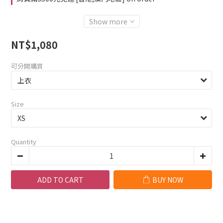
Show more
NT$1,080
可分開購買
Size
Quantity
ADD TO CART
BUY NOW