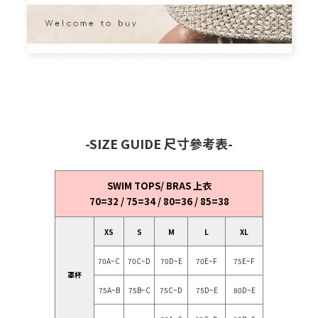
-SIZE GUIDE 尺寸參考表-
SWIM TOPS/ BRAS 上衣
70=32 / 75=34 / 80=36 / 85=38
XS
S
M
L
XL
70A~C
70C~D
70D~E
70E~F
75E~F
罩杯
75A~B
75B~C
75C~D
75D~E
80D~E