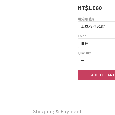
NT$1,080
可分開購買
Color
Quantity
ADD TO CART
Shipping & Payment