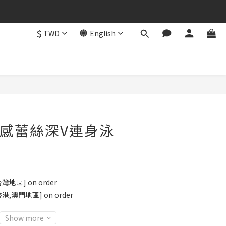
$
TWD
English
BUY NOW
高質感蕾絲深V連身泳
]
地區] on order
港,澳門地區] on order
Show more