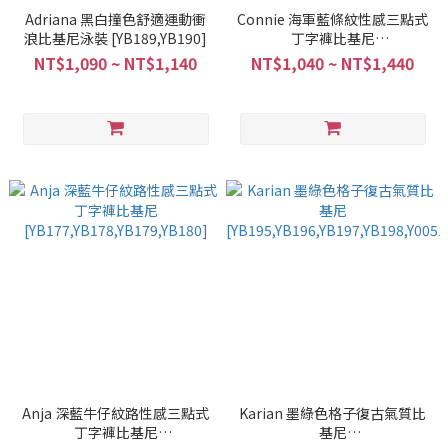
Adriana 黑白撞色舒適運動衝
Connie 海軍藍條紋性感三點式
浪比基尼泳裝 [YB189,YB190]
丁字褲比基尼
[YB183,YB184,YB185,YB186,Y005
NT$1,090 ~ NT$1,140
NT$1,040 ~ NT$1,440
Anja 深藍牛仔紋路性感三點式
Karian 墨綠色格子復古氣質比
丁字褲比基尼
基尼