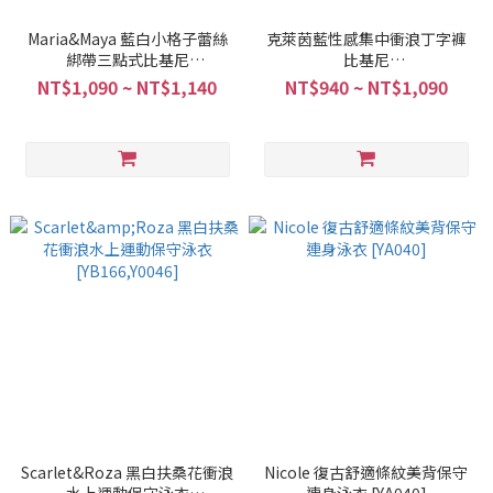
Maria&Maya 藍白小格子蕾絲
克萊茵藍性感集中衝浪丁字褲
綁帶三點式比基尼
比基尼
[YB191,YB192]
[YB167,YB169,YB168,YB170]
NT$1,090 ~ NT$1,140
NT$940 ~ NT$1,090
Scarlet&Roza 黑白扶桑花衝浪
Nicole 復古舒適條紋美背保守