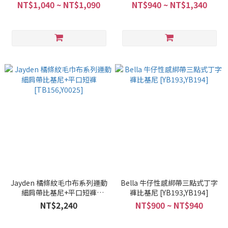
[YB177,YB178,YB179,YB180]
[YB195,YB196,YB197,YB198,Y005
NT$1,040 ~ NT$1,090
NT$940 ~ NT$1,340
Jayden 橘條紋毛巾布系列運動
Bella 牛仔性感綁帶三點式丁字
細肩帶比基尼+平口短褲
褲比基尼 [YB193,YB194]
[TB156,Y0025]
NT$2,240
NT$900 ~ NT$940