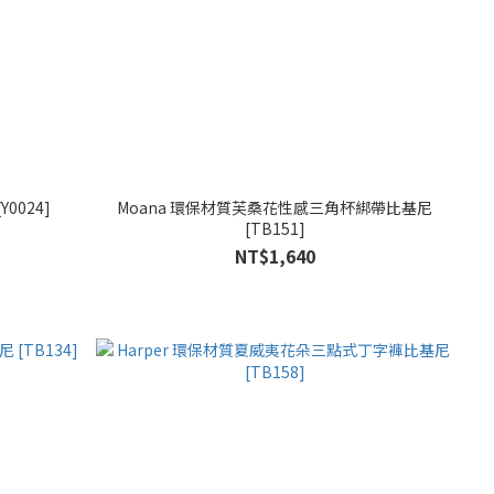
0024]
Moana 環保材質芙桑花性感三角杯綁帶比基尼
[TB151]
NT$1,640