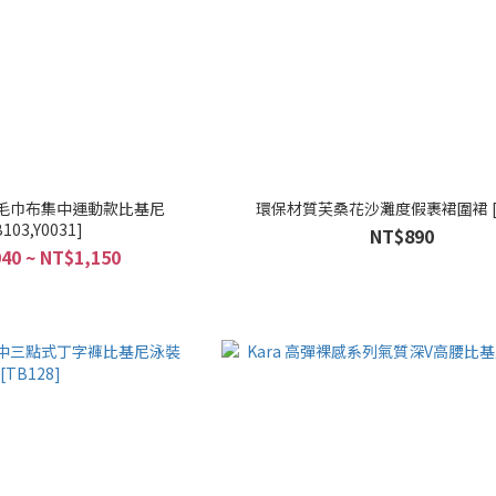
條紋毛巾布集中運動款比基尼
環保材質芙桑花沙灘度假裹裙圍裙 [Y
B103,Y0031]
NT$890
40 ~ NT$1,150