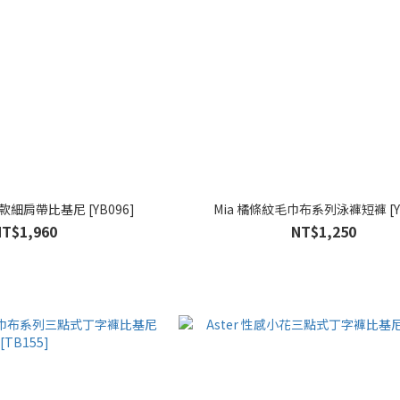
動款細肩帶比基尼 [YB096]
Mia 橘條紋毛巾布系列泳褲短褲 [Y0
NT$1,960
NT$1,250