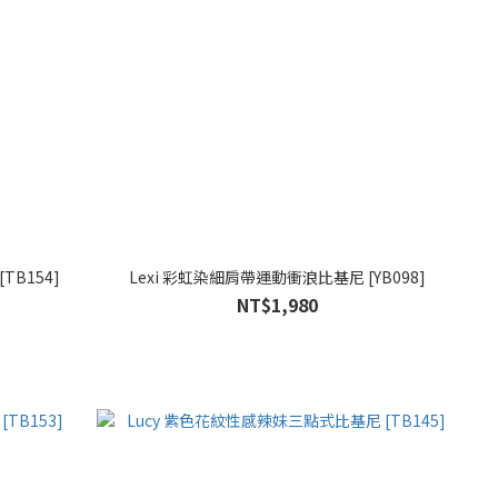
TB154]
Lexi 彩虹染細肩帶運動衝浪比基尼 [YB098]
NT$1,980