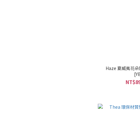
Haze 夏威夷
[Y
NT$89