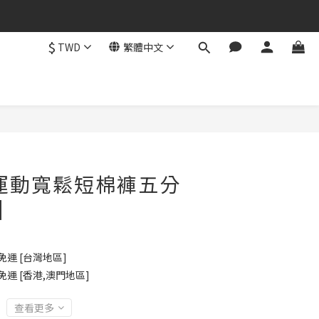
$
TWD
繁體中文
立即購買
沙灘運動寬鬆短棉褲五分
]
免運 [台灣地區]
免運 [香港,澳門地區]
查看更多