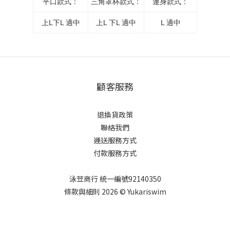
平口款式：
三角罩杯款式：
連身款式：
上L下L 適中
上L 下L 適中
L 適中
顧客服務
退換貨政策
聯絡我們
運送服務方式
付款服務方式
泳苙商行 統一編號92140350
條款與細則 2026 © Yukariswim