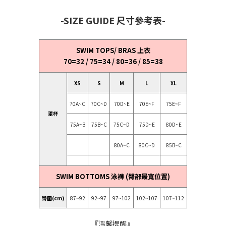
-SIZE GUIDE 尺寸參考表-
SWIM TOPS/ BRAS 上衣
70=32 / 75=34 / 80=36 / 85=38
XS
S
M
L
XL
70A~C
70C~D
70D~E
70E~F
75E~F
罩杯
75A~B
75B~C
75C~D
75D~E
80D~E
80A~C
80C~D
85B~C
SWIM BOTTOMS 泳褲 (臀部最寬位置)
臀圍(cm)
87~92
92~97
97~102
102~107
107~112
『溫馨提醒』