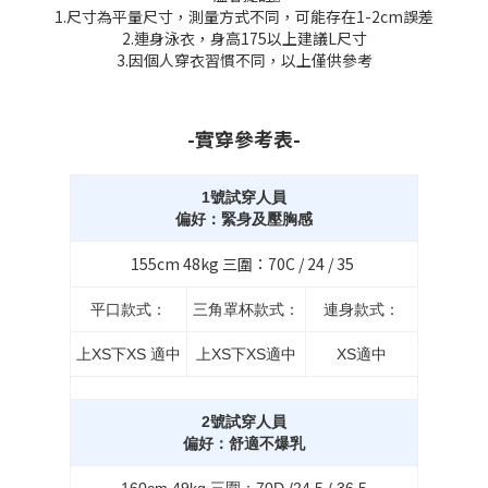
1.尺寸為平量尺寸，測量方式不同，可能存在1-2cm誤差
2.連身泳衣，身高175以上建議L尺寸
3.因個人穿衣習慣不同，以上僅供參考
-實穿參考表-
1號試穿人員
偏好：緊身及壓胸感
155cm 48kg 三圍：70C / 24 / 35
平口款式：
三角罩杯款式：
連身款式：
上XS下XS 適中
上XS下XS適中
XS適中
2號試穿人員
偏好：舒適不爆乳
160cm 49kg 三圍：70D /24.5 / 36.5