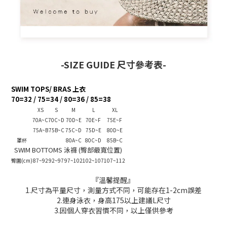
-SIZE GUIDE 尺寸參考表-
SWIM TOPS/ BRAS 上衣
70=32 / 75=34 / 80=36 / 85=38
XS
S
M
L
XL
70A~C
70C~D
70D~E
70E~F
75E~F
75A~B
75B~C
75C~D
75D~E
80D~E
罩杯
80A~C
80C~D
85B~C
SWIM BOTTOMS 泳褲 (臀部最寬位置)
臀圍(cm)
87~92
92~97
97~102
102~107
107~112
『溫馨提醒』
1.尺寸為平量尺寸，測量方式不同，可能存在1-2cm誤差
2.連身泳衣，身高175以上建議L尺寸
3.因個人穿衣習慣不同，以上僅供參考