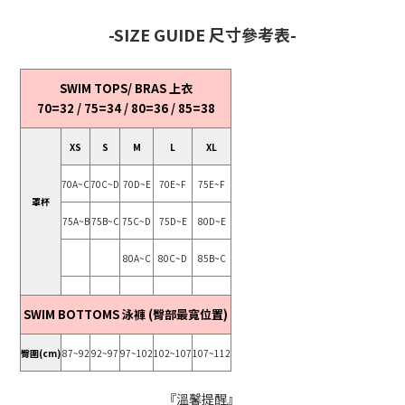
-SIZE GUIDE 尺寸參考表-
SWIM TOPS/ BRAS 上衣
70=32 / 75=34 / 80=36 / 85=38
XS
S
M
L
XL
70A~C
70C~D
70D~E
70E~F
75E~F
罩杯
75A~B
75B~C
75C~D
75D~E
80D~E
80A~C
80C~D
85B~C
SWIM BOTTOMS 泳褲 (臀部最寬位置)
臀圍(cm)
87~92
92~97
97~102
102~107
107~112
『溫馨提醒』