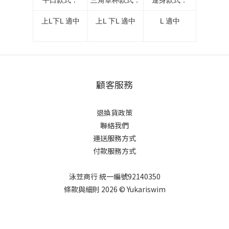
平口款式：
三角罩杯款式：
連身款式：
上L下L 適中
上L 下L 適中
L 適中
顧客服務
退換貨政策
聯絡我們
運送服務方式
付款服務方式
泳苙商行 統一編號92140350
條款與細則 2026 © Yukariswim