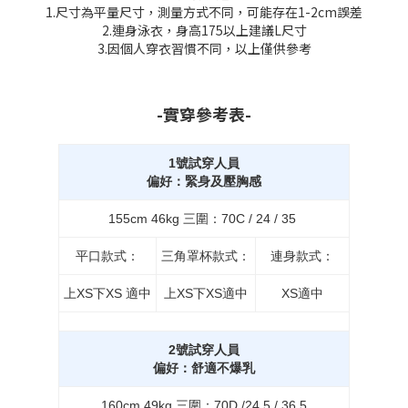
1.尺寸為平量尺寸，測量方式不同，可能存在1-2cm誤差
2.連身泳衣，身高175以上建議L尺寸
3.因個人穿衣習慣不同，以上僅供參考
-實穿參考表-
1號試穿人員
偏好：緊身及壓胸感
155cm 46kg 三圍：70C / 24 / 35
平口款式：
三角罩杯款式：
連身款式：
上XS下XS 適中
上XS下XS適中
XS適中
2號試穿人員
偏好：舒適不爆乳
160cm 49kg 三圍：70D /24.5 / 36.5