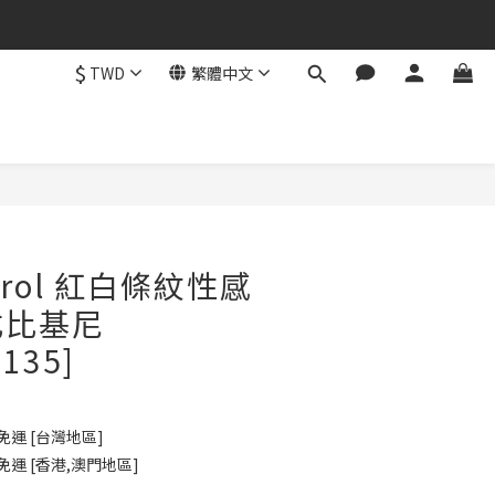
$
TWD
繁體中文
立即購買
Carol 紅白條紋性感
式比基尼
B135]
免運 [台灣地區]
免運 [香港,澳門地區]