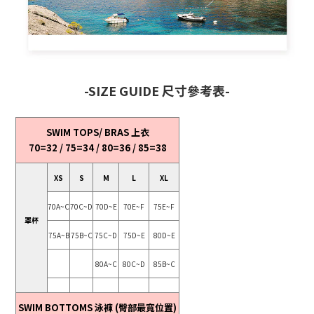
-SIZE GUIDE 尺寸參考表-
SWIM TOPS/ BRAS 上衣
70=32 / 75=34 / 80=36 / 85=38
XS
S
M
L
XL
70A~C
70C~D
70D~E
70E~F
75E~F
罩杯
75A~B
75B~C
75C~D
75D~E
80D~E
80A~C
80C~D
85B~C
SWIM BOTTOMS 泳褲 (臀部最寬位置)