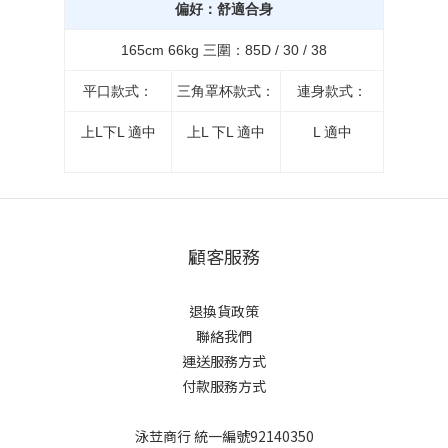
偏好：舒適合身
165cm 66kg 三圍：85D / 30 / 38
平口款式：
三角罩杯款式：
連身款式：
上L下L 適中
上L 下L 適中
L 適中
顧客服務
退換貨政策
聯絡我們
運送服務方式
付款服務方式
立即購買
泳苙商行 統一編號92140350