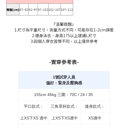
臀圍(cm)
87~92
92~97
97~102
102~107
107~112
『溫馨提醒』
1.尺寸為平量尺寸，測量方式不同，可能存在1-2cm誤差
2.連身泳衣，身高175以上建議L尺寸
3.因個人穿衣習慣不同，以上僅供參考
-實穿參考表-
1號試穿人員
偏好：緊身及壓胸感
155cm 46kg 三圍：70C / 24 / 35
平口款式：
三角罩杯款式：
連身款式：
上XS下XS 適中
上XS下XS適中
XS適中