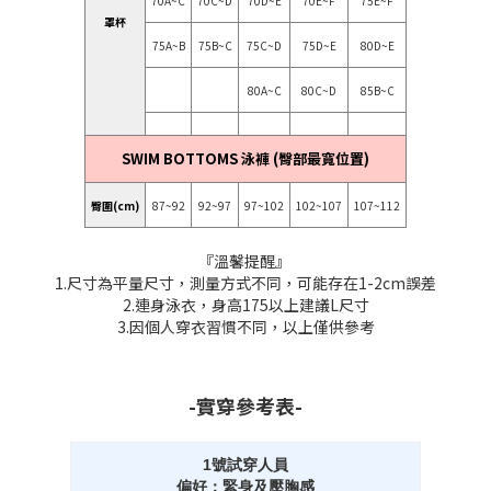
70A~C
70C~D
70D~E
70E~F
75E~F
罩杯
75A~B
75B~C
75C~D
75D~E
80D~E
80A~C
80C~D
85B~C
SWIM BOTTOMS 泳褲 (臀部最寬位置)
臀圍(cm)
87~92
92~97
97~102
102~107
107~112
『溫馨提醒』
1.尺寸為平量尺寸，測量方式不同，可能存在1-2cm誤差
2.連身泳衣，身高175以上建議L尺寸
3.因個人穿衣習慣不同，以上僅供參考
-實穿參考表-
立即購買
1號試穿人員
偏好：緊身及壓胸感