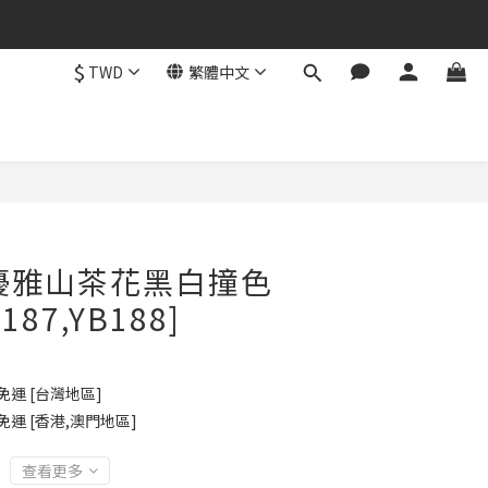
$
TWD
繁體中文
立即購買
法式優雅山茶花黑白撞色
187,YB188]
免運 [台灣地區]
免運 [香港,澳門地區]
查看更多