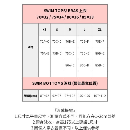
SWIM TOPS/ BRAS 上衣
70=32 / 75=34 / 80=36 / 85=38
XS
S
M
L
XL
70A~C
70C~D
70D~E
70E~F
75E~F
罩杯
75A~B
75B~C
75C~D
75D~E
80D~E
80A~C
80C~D
85B~C
SWIM BOTTOMS 泳褲 (臀部最寬位置)
臀圍(cm)
87~92
92~97
97~102
102~107
107~112
『溫馨提醒』
1.尺寸為平量尺寸，測量方式不同，可能存在1-2cm誤差
2.連身泳衣，身高175以上建議L尺寸
3.因個人穿衣習慣不同，以上僅供參考