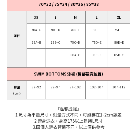
70=32 / 75=34 / 80=36 / 85=38
XS
S
M
L
XL
70A~C
70C~D
70D~E
70E~F
75E~F
罩杯
75A~B
75B~C
75C~D
75D~E
80D~E
80A~C
80C~D
85B~C
SWIM BOTTOMS 泳褲 (臀部最寬位置)
臀圍
87~92
92~97
97~102
102~107
107~112
(cm)
『溫馨提醒』
1.尺寸為平量尺寸，測量方式不同，可能存在1-2cm誤差
2.連身泳衣，身高175以上建議L尺寸
3.因個人穿衣習慣不同，以上僅供參考
立即購買