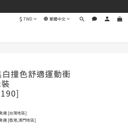
$
TWD
繁體中文
立即購買
a 黑白撞色舒適運動衝
泳裝
B190]
免運 [台灣地區]
免運 [香港,澳門地區]