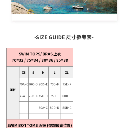
-SIZE GUIDE 尺寸參考表-
SWIM TOPS/ BRAS 上衣
70=32 / 75=34 / 80=36 / 85=38
XS
S
M
L
XL
70A~C
70C~D
70D~E
70E~F
75E~F
罩杯
75A~B
75B~C
75C~D
75D~E
80D~E
80A~C
80C~D
85B~C
SWIM BOTTOMS 泳褲 (臀部最寬位置)