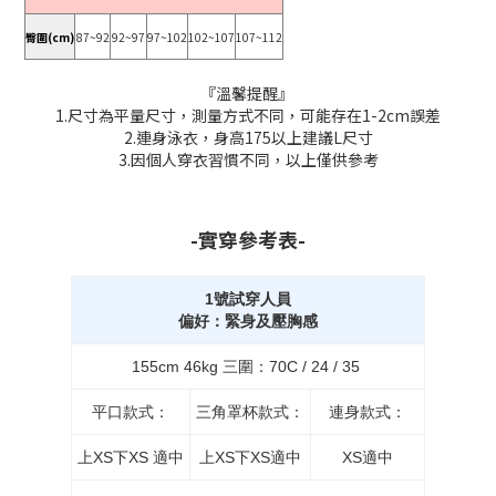
臀圍(cm)
87~92
92~97
97~102
102~107
107~112
『溫馨提醒』
1.尺寸為平量尺寸，測量方式不同，可能存在1-2cm誤差
2.連身泳衣，身高175以上建議L尺寸
3.因個人穿衣習慣不同，以上僅供參考
-實穿參考表-
1號試穿人員
偏好：緊身及壓胸感
155cm 46kg 三圍：70C / 24 / 35
平口款式：
三角罩杯款式：
連身款式：
上XS下XS 適中
上XS下XS適中
XS適中