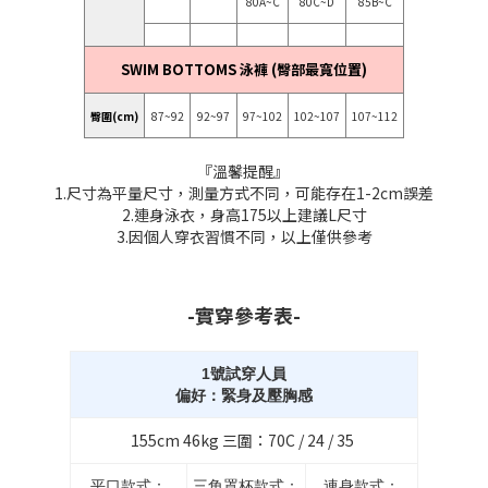
80A~C
80C~D
85B~C
SWIM BOTTOMS 泳褲 (臀部最寬位置)
臀圍(cm)
87~92
92~97
97~102
102~107
107~112
『溫馨提醒』
1.尺寸為平量尺寸，測量方式不同，可能存在1-2cm誤差
2.連身泳衣，身高175以上建議L尺寸
3.因個人穿衣習慣不同，以上僅供參考
-實穿參考表-
1號試穿人員
偏好：緊身及壓胸感
155cm 46kg 三圍：70C / 24 / 35
平口款式：
三角罩杯款式：
連身款式：