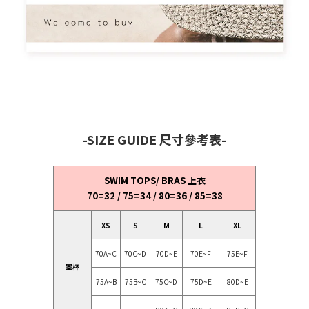
-SIZE GUIDE 尺寸參考表-
SWIM TOPS/ BRAS 上衣
70=32 / 75=34 / 80=36 / 85=38
XS
S
M
L
XL
70A~C
70C~D
70D~E
70E~F
75E~F
罩杯
75A~B
75B~C
75C~D
75D~E
80D~E