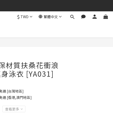
$
TWD
繁體中文
立即購買
 環保材質扶桑花衝浪
泳衣 [YA031]
免運 [台灣地區]
免運 [香港,澳門地區]
查看更多