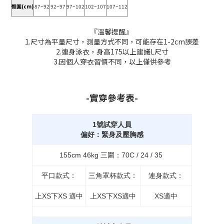
臀圍(cm)
87~92
92~97
97~102
102~107
107~112
『溫馨提醒』
1.尺寸為平量尺寸，測量方式不同，可能存在1-2cm誤差
2.連身泳衣，身高175以上建議L尺寸
3.因個人穿衣習慣不同，以上僅供參考
-實穿參考表-
1號試穿人員
偏好：緊身及壓胸感
155cm 46kg 三圍：70C / 24 / 35
平口款式：
三角罩杯款式：
連身款式：
上XS下XS 適中
上XS下XS適中
XS適中