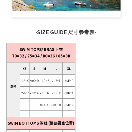
-SIZE GUIDE 尺寸參考表-
SWIM TOPS/ BRAS 上衣
70=32 / 75=34 / 80=36 / 85=38
XS
S
M
L
XL
70A~C
70C~D
70D~E
70E~F
75E~F
罩杯
75A~B
75B~C
75C~D
75D~E
80D~E
80A~C
80C~D
85B~C
SWIM BOTTOMS 泳褲 (臀部最寬位置)